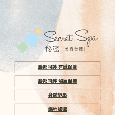
臉部呵護-有感保養
臉部呵護-深層保養
身體紓壓
課程加購